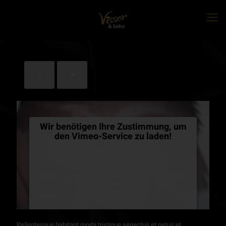
Wir benötigen Ihre Zustimmung, um
den Vimeo-Service zu laden!
Dieser Inhalt darf aufgrund von Trackern, die
Besuchern nicht offengelegt werden, nicht
geladen werden. Der Besitzer der Website muss
diese mit seinem CMP einrichten, um diesen
Inhalt zur Liste der verwendeten Technologien
hinzuzufügen.
Pellentesque habitant morbi tristique senectus et netus et
Powered by
Usercentrics Consent Management