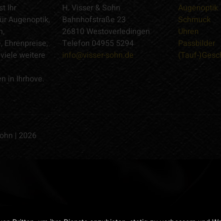
t Ihr
H. Visser & Sohn
Augenoptik
ür Augenoptik,
Bahnhofstraße 23
Schmuck
n,
26810 Westoverledingen
Uhren
 Ehrenpreise,
Telefon 04955 5294
Passbilder
viele weitere
info@visser-sohn.de
(Tauf-)Ges
n in Ihrhove.
Sohn | 2026